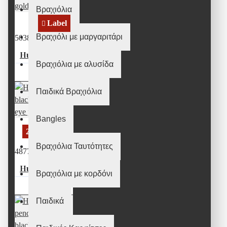
Βραχιόλια
Label
Βραχιόλι με μαργαριτάρι
50386
Huffy Big blue eye pendant in 925° black plated silver and 9K rose gold
Βραχιόλια με αλυσίδα
270,00€
Παιδικά Βραχιόλια
Bangles
2-3 Days
Βραχιόλια Ταυτότητες
48771
Huffy Cycladic black plated 925 eye pendant
Βραχιόλια με κορδόνι
115,00€
Παιδικά