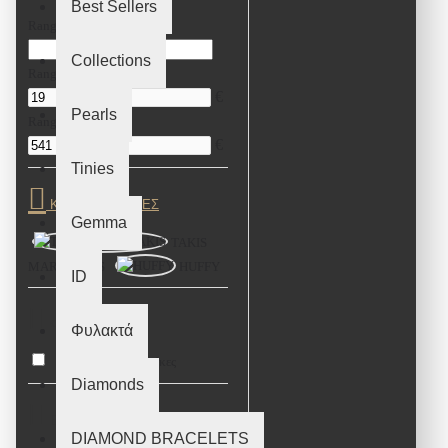
Best Sellers
Range Slider
Collections
Range Min
€
Pearls
Range Max
€
Tinies
ΚΑΤΑΣΚΕΥΑΣΤΈΣ
Gemma
TAKIS
MARAKAKIS
HUFFY
ID
ΦΎΛΟ
Φυλακτά
Άνδρες
Γυναίκες
Diamonds
ΕΊΔΟΣ
DIAMOND BRACELETS