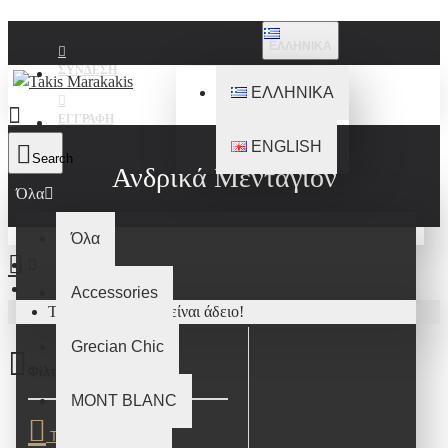
ΕΛΛΗΝΙΚΑ
ΣΎΝΔΕΣΗ
ΕΛΛΗΝΙΚΑ
ΕΓΓΡΑΦΉ
ENGLISH
Search
Ανδρικά Μενταγιόν
Όλα
Όλα
Ανδρικά Μενταγιόν
Accessories
Το καλάθι αγορών είναι άδειο!
Grecian Chic
Φίλτρα
Καθάρισμα
MONT BLANC
ΤΙΜΉ