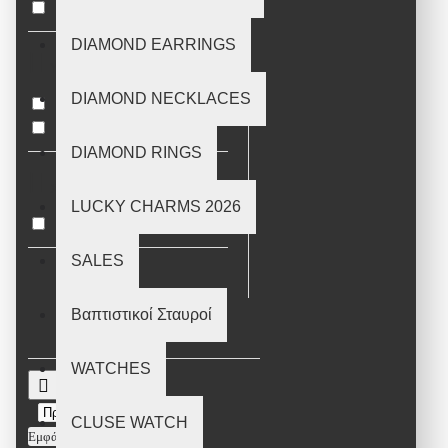
Κολιέ
DIAMOND EARRINGS
ΥΛΙΚΌ
DIAMOND NECKLACES
14κ χρυσός
9κ χρυσός
925 ασήμι
DIAMOND RINGS
ΧΡΏΜΑ
LUCKY CHARMS 2026
Κίτρινο
Μαύρο
SALES
Βαπτιστικοί Σταυροί
WATCHES
CLUSE WATCH
Εμφάνιση: