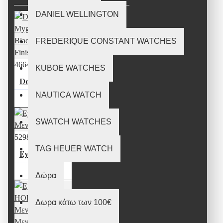
DANIEL WELLINGTON
FREDERIQUE CONSTANT WATCHES
46640
KUBOE WATCHES
Double Mygdala Pendant Black Silver Finish
NAUTICA WATCH
90,00€
SWATCH WATCHES
52983
TAG HEUER WATCH
Eye of Horus Mενταγιόν Mικρό
35,00€
Δώρα
Δωρα κάτω των 100€