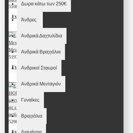
Δωρα κάτω των 250€
51083
Eye of HORUS Μενταγιόν Μεγάλο
Άνδρες
50,00€
Ανδρικά Δαχτυλίδια
Ανδρικά Βραχιόλια
51975
Eye of Horus Μενταγιόν Μεγάλο
Ανδρικοί Σταυροί
65,00€
Ανδρικά Μενταγιόν
Γυναίκες
Βραχιόλια
52985
Eye of HORUS μενταγιόν μικρό σε επιχρυσωμένο ασήμι
Διαμάντια