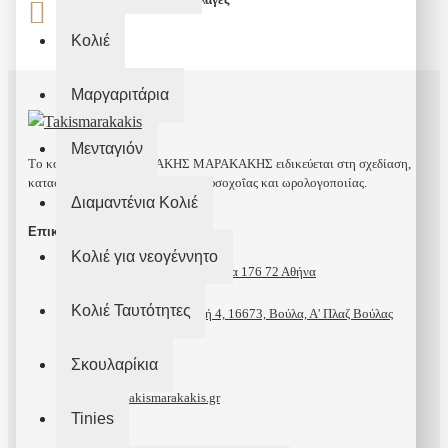
Κολιέ
Μαργαριτάρια
Μενταγιόν
Tο κοσμηματοπωλείο ΤΑΚΗΣ ΜΑΡΑΚΑΚΗΣ ειδικεύεται στη σχεδίαση,
κατασκευή και διάθεση υψηλής χρυσοχοΐας και ωρολογοποιίας.
Διαμαντένια Κολιέ
Επικοινωνία
Κολιέ για νεογέννητο
Ελ. Βενιζέλου 139, Καλιθέα 176 72 Αθήνα
Κολιέ Ταυτότητες
Λεωφόρος Καραμανλή 4, 16673, Βούλα, Α' Πλαζ Βούλας
210 95 81 340
Σκουλαρίκια
info@takismarakakis.gr
Tinies