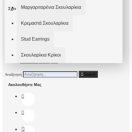
Μαργαριταρένια Σκουλαρίκια
Σχετικά
Σχετικά με Εμάς
Κρεμαστά Σκουλαρίκια
Όροι Χρήσης
Stud Earrings
Πολιτική Απορρήτου
Παράδοση
Σκουλαρίκια Κρίκοι
Επικοινωνήστε μαζί μας
Αναζήτηση
Search
Ακολουθήστε Μας