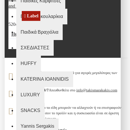
Παιδικές Καρφίτσες
Label
Παιδικά Σκουλαρίκια
52041
Παιδικά Βραχιόλια
Huffy tear eye pendant in 925° black plated silver and 9K rose gold
140,00€
ΣΧΕΔΙΑΣΤΕΣ
HUFFY
Μεταφορικά
Δωρεάν Μεταφορικά για αγορές μεγαλύτερες των
80 ευρώ.
KATERINA IOANNIDIS
Υποστήριξη 24/7
Απευθυνθείτε στο
info@takismarakakis.com
LUXURY
Επιστροφή
Όλα τα είδη μπορούν να αλλαχτούν ή να επιστραφούν
SNACKS
σε 10
εφόσον το προϊόν και η συσκευασία είναι σε άριστη
ημέρες
κατάσταση.
Yannis Sergakis
100% Ασφαλείς Συναλλαγές