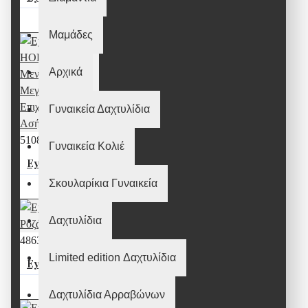
20,00€
Μαμάδες
Αρχικά
Γυναικεία Δαχτυλίδια
51085
Γυναικεία Κολιέ
Eye of HORUS Μενταγιόν Μεγάλο σε Επιχρυσωμένο Ασήμι 925
Σκουλαρίκια Γυναικεία
50,00€
Δαχτυλίδια
48632
Limited edition Δαχτυλίδια
Eye of Horus Ροζάριο με όνυχα
110,00€
Δαχτυλίδια Αρραβώνων