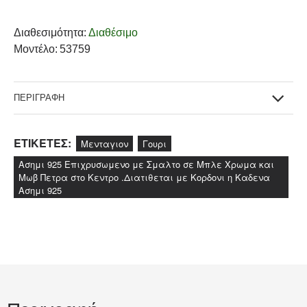
Διαθεσιμότητα:
Διαθέσιμο
Μοντέλο:
53759
ΠΕΡΙΓΡΑΦΗ
ΕΤΙΚΕΤΕΣ:
Μενταγιον
Γουρι
Ασημι 925 Επιχρυσωμενο με Σμαλτο σε Μπλε Χρωμα και
Μωβ Πετρα στο Κεντρο .Διατιθεται με Κορδονι η Καδενα
Ασημι 925