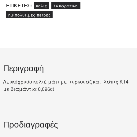
ΕΤΙΚΕΤΕΣ:
κολιε
14 καρατιων
ημιπολυτιμες πετρες
Περιγραφή
Λευκόχρυσο κολιέ μάτι με τυρκουάζ και λάπις Κ14
με διαμάντια 0,096ct
Προδιαγραφές