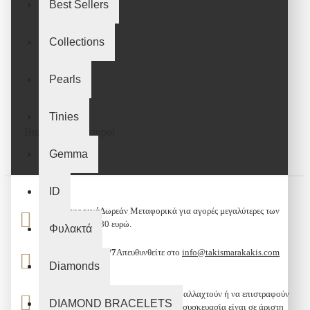
Best Sellers
Collections
Pearls
Tinies
Βαπτιστικοί Σταυροί
Gemma
ID
Μεταφορικά
Δωρεάν Μεταφορικά για αγορές μεγαλύτερες των
80 ευρώ.
Φυλακτά
Υποστήριξη 24/7
Απευθυνθείτε στο
info@takismarakakis.com
Diamonds
Επιστροφή
Όλα τα είδη μπορούν να αλλαχτούν ή να επιστραφούν
DIAMOND BRACELETS
σε 10
εφόσον το προϊόν και η συσκευασία είναι σε άριστη