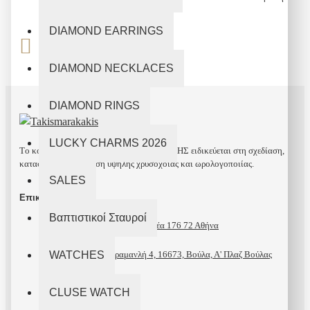
ημέρες
κατάσταση.
DIAMOND EARRINGS
100% Ασφαλείς Συναλλαγές
DIAMOND NECKLACES
DIAMOND RINGS
LUCKY CHARMS 2026
Tο κοσμηματοπωλείο ΤΑΚΗΣ ΜΑΡΑΚΑΚΗΣ ειδικεύεται στη σχεδίαση,
κατασκευή και διάθεση υψηλής χρυσοχοΐας και ωρολογοποιίας.
SALES
Επικοινωνία
Βαπτιστικοί Σταυροί
Ελ. Βενιζέλου 139, Καλιθέα 176 72 Αθήνα
WATCHES
Λεωφόρος Καραμανλή 4, 16673, Βούλα, Α' Πλαζ Βούλας
210 95 81 340
CLUSE WATCH