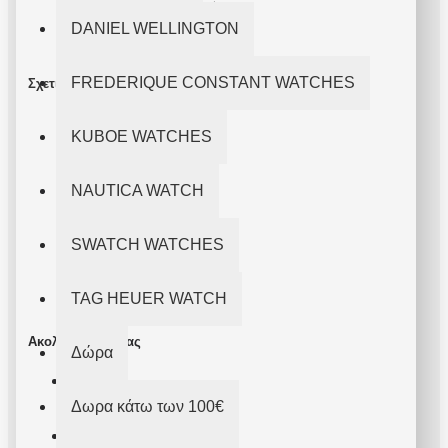
info@takismarakakis.gr
DANIEL WELLINGTON
FREDERIQUE CONSTANT WATCHES
Σχετικά
Σχετικά με Εμάς
KUBOE WATCHES
Όροι Χρήσης
NAUTICA WATCH
Πολιτική Απορρήτου
Παράδοση
SWATCH WATCHES
Επικοινωνήστε μαζί μας
TAG HEUER WATCH
Ακολουθήστε Μας
Δώρα
Δωρα κάτω των 100€