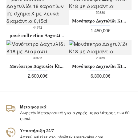
52880
Μονόπετρο Δαχτυλίδι K18 με Διαμάντια
44742
1.450,00€
pavé collection Δαχτυλίδι 18 καρατίων σε σχήμα Χ με λευκά διαμάντια 0,15ct
30485
29459
Μονόπετρο Δαχτυλίδι K18 με Διαμαντι
Μονόπετρο Δαχτυλίδι K18 με Διαμάντια
2.600,00€
6.300,00€
Μεταφορικά
Δωρεάν Μεταφορικά για αγορές μεγαλύτερες των 80
ευρώ.
Υποστήριξη 24/7
Απευθυνθείτε στο
info@takismarakakis.com