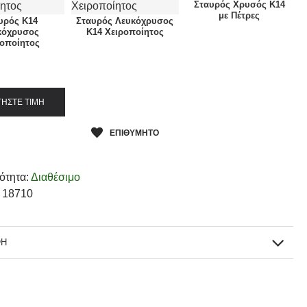
Σταυρός Χρυσός Κ14
με Πέτρες
υρός Κ14
Σταυρός Λευκόχρυσος
κόχρυσος
Κ14 Χειροποίητος
ροποίητος
ΗΣΤΕ ΤΙΜΗ
ΕΠΙΘΥΜΗΤΟ
ότητα:
Διαθέσιμο
:
18710
ΦΗ