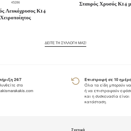
45286
Σταυρός Χρυσός Κ14 μ
ός Λευκόχρυσος Κ14
Χειροποίητος
ΔΕΙΤΕ ΤΗ ΣΥΛΛΟΓΗ ΜΑΣ!
ήριξη 24/7
Επιστροφή σε 10 ημέρ
υνθείτε στο
Όλα τα είδη μπορούν ν
takismarakakis.com
ή να επιστραφούν εφόσο
και η συσκευασία είναι
κατάσταση.
Σχετικά