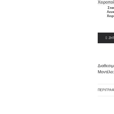
Στα
Λευ
Χει
ΖΗΤ
Διαθεσιμ
Μοντέλο
ΠΕΡΙΓΡΑ