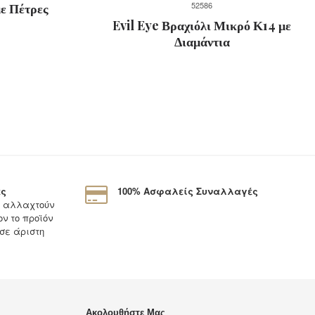
52586
ε Πέτρες
Evil Eye Βραχιόλι Μικρό Κ14 με
Διαμάντια
ες
100% Ασφαλείς Συναλλαγές
α αλλαχτούν
ν το προϊόν
 σε άριστη
Ακολουθήστε Μας