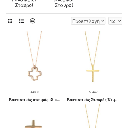
Σταυροί
Σταυροί
44303
53442
Βαπτιστικός σταυρός 18 καρατίων με πολύτιμες πέτρες
Βαπτιστικός Σταυρός Κ14 για Αγόρι