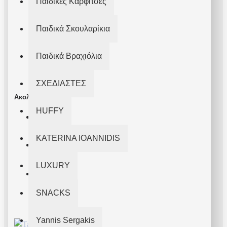
Παιδικές Καρφίτσες
Όροι Χρήσης
Πολιτική Απορρήτου
Παιδικά Σκουλαρίκια
Παράδοση
Παιδικά Βραχιόλια
Επικοινωνήστε μαζί μας
ΣΧΕΔΙΑΣΤΕΣ
Ακολουθήστε Μας
HUFFY
KATERINA IOANNIDIS
LUXURY
SNACKS
Yannis Sergakis