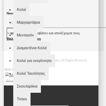
Κολιέ
Newsletter
Μαργαριτάρια
Έχω διαβάσει και αποδέχομαι τους
Newsletter
ΕΓΓΡΑΦΉ
Μενταγιόν
Πολιτική Απορρήτου
Διαμαντένια Κολιέ
© 2022 Takis Marakakis. All Rights Reserved.
Κολιέ για νεογέννητο
Web Design
Κολιέ Ταυτότητες
Aboutnet
Σκουλαρίκια
Tinies