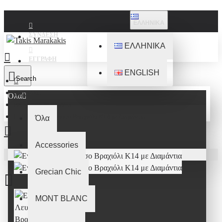
ΕΛΛΗΝΙΚΑ
ΣΎΝΔΕΣΗ
ΕΛΛΗΝΙΚΑ
ΕΓΓΡΑΦΉ
ENGLISH
Search
Βραχιόλια
Όλα
Βραχιόλια με κορδόνι
Evil Eye Λευκόχρυσο Βραχιόλι K14 με Διαμάντια
Όλα
Accessories
Το καλάθι αγορών είναι άδειο!
Grecian Chic
MONT BLANC