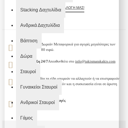
ΔΕΊΤΕ ΤΗ ΣΥΛΛΟΓΉ ΜΑΣ!
Stacking Δαχτυλίδια
Ανδρικά Δαχτυλίδια
Βάπτιση
Μεταφορικά
Δωρεάν Μεταφορικά για αγορές μεγαλύτερες των
80 ευρώ.
Δώρα
Υποστήριξη 24/7
Απευθυνθείτε στο
info@takismarakakis.com
Σταυροί
Επιστροφή
Όλα τα είδη μπορούν να αλλαχτούν ή να επιστραφούν
σε 10
εφόσον το προϊόν και η συσκευασία είναι σε άριστη
Γυναικείοι Σταυροί
ημέρες
κατάσταση.
100% Ασφαλείς Συναλλαγές
Ανδρικοί Σταυροί
Γάμος