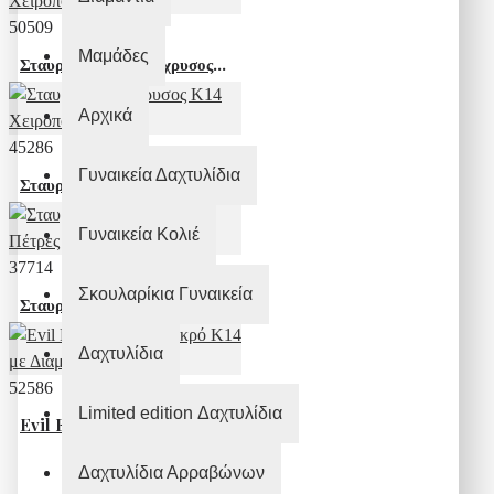
50509
Μαμάδες
Σταυρός Κ14 Λευκόχρυσος Χειροποίητος
Αρχικά
45286
Γυναικεία Δαχτυλίδια
Σταυρός Λευκόχρυσος Κ14 Χειροποίητος
Γυναικεία Κολιέ
37714
Σκουλαρίκια Γυναικεία
Σταυρός Χρυσός Κ14 με Πέτρες
Δαχτυλίδια
52586
Limited edition Δαχτυλίδια
Evil Eye Βραχιόλι Μικρό Κ14 με Διαμάντια
Δαχτυλίδια Αρραβώνων