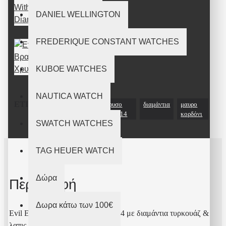
DANIEL WELLINGTON
FREDERIQUE CONSTANT WATCHES
Evil Eye
Βραχιόλι
Χρυσό K14
KUBOE WATCHES
NAUTICA WATCH
ΕΤΙΚΈΤΕΣ:
Evil
λευκόχρυσο
διαμάντια
μαυρο
Eye
βραχιόλι K14
κορδόνι
SWATCH WATCHES
TAG HEUER WATCH
Δώρα
Περιγραφή
Δωρα κάτω των 100€
Evil Eye λευκόχρυσο βραχιόλι K14 με διαμάντια τυρκουάζ &
λαπις δεμένο σε μαύρο κορδόνι